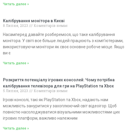
Читать далее »
Калібрування монітора в Києві
8 Липня, 2023
Коментарів немає
Насамперед давайте розберемося, що таке калібрування
монітора. У світі все більше людей працюють з комп’ютерами,
використовуючи монітори як своє основне робоче місце. Якщо
ви є
Читать далее »
Розкриття потенціалу ігрових консолей: Чому потрібна
калібрування телевізора для гри на PlayStation та Xbox
5 Липня, 2023
Коментарів немає
Ігрові консолі, такі як PlayStation та Xbox, надають нам
можливість зануритися у захоплюючий світ відеоігор. Щоб
повністю насолоджуватися візуальними можливостями цих
ігрових платформ, важливо належним
Читать далее »