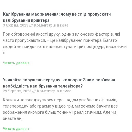
Калібрування має значення: чому не слід пропускати
калібрування принтера
3 Липня, 2023
Коментарів немає
При обговоренні якості друку, один з ключових факторів, які
часто пропускаються, – це калібрування принтера. Багато
людей не приділяють належної уваги цій процедурі, вважаючи
її
Читать далее »
Уникайте порушень передачі кольорів: З чим пов’язана
необхідність калібрування телевізора?
29 Червня, 2023
Коментарів немає
Коли ми насолоджуємося переглядом улюблених фільмів,
телепередач або граємо у відеоігри, ми хочемо бачити все
зображення якомога більш точним і реалістичним. Але чи
знаєте ви,
Читать далее »