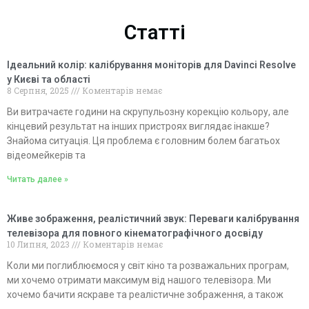
Статті
Ідеальний колір: калібрування моніторів для Davinci Resolve
у Києві та області
8 Серпня, 2025
Коментарів немає
Ви витрачаєте години на скрупульозну корекцію кольору, але
кінцевий результат на інших пристроях виглядає інакше?
Знайома ситуація. Ця проблема є головним болем багатьох
відеомейкерів та
Читать далее »
Живе зображення, реалістичний звук: Переваги калібрування
телевізора для повного кінематографічного досвіду
10 Липня, 2023
Коментарів немає
Коли ми поглиблюємося у світ кіно та розважальних програм,
ми хочемо отримати максимум від нашого телевізора. Ми
хочемо бачити яскраве та реалістичне зображення, а також